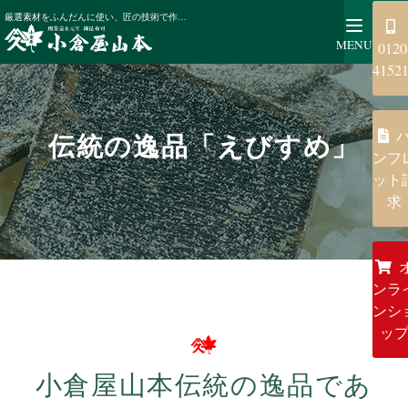
小倉屋山本について
伝統の逸品「えびすめ」
厳選素材をふんだんに使い、匠の技術で作り上げる伝統ある逸品。小倉屋でしか味わえない本物の昆布を、ぜひご堪能ください。
MENU
0120
4152
伝統の逸品「えびすめ」
ンフ
ット
求
ンラ
ンシ
ッ
小倉屋山本伝統の逸品であ