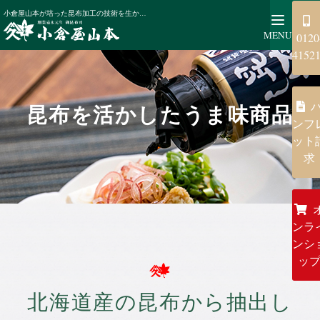
昆布商品のご案内
昆布を活かしたうま味商品
小倉屋山本が培った昆布加工の技術を生かし、日常的に使える調味料やお菓子に仕立てました。昆布の旨味を生かした商品が、日々の食生活に彩りを添えてくれるでしょう。
MENU
0120
4152
昆布を活かしたうま味商品
ンフ
ット
求
ンラ
ンシ
ッ
北海道産の昆布から抽出し