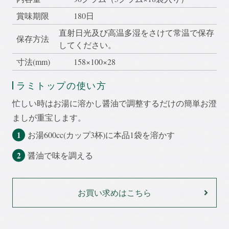
賞味期限
180日
直射日光及び高温多湿をさけて常温で保存
保存方法
してください。
寸法(mm)
158×100×28
ラミトップの使い方
忙しい時はお湯に溶かし醤油で調整するだけの簡単お澄
ましが重宝します。
お湯600cc(カップ3杯)に本品1袋を溶かす
醤油で味を調える
お買い求めはこちら