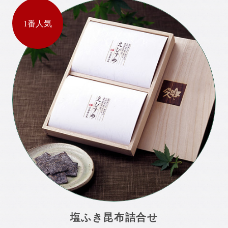
1番人気
塩ふき昆布詰合せ