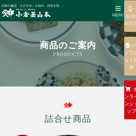
昆布商品のご案内
伝統の逸品「えびすめ」を始め、自信を持ってお届けるす塩こんぶ商品、彩り豊かな単品商品、ご贈答にも利用できる詰め合わせ商品もご用意しております。
MENU
0120
4152
商品のご案内
ンフ
PRODUCTS
ット
求
ンラ
ンシ
ッ
詰合せ商品