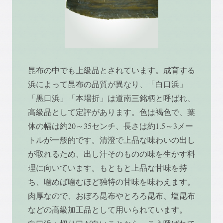
昆布の中でも上級品とされています。成育する
浜によって昆布の品質が異なり、「白口浜」
「黒口浜」「本場折」は道南三銘柄と呼ばれ、
高級品として定評があります。色は褐色で、葉
体の幅は約20～35センチ、長さは約1.5～3メー
トルが一般的です。清澄で上品な味わいの出し
が取れるため、出し汁そのものの味を生かす料
理に向いています。もともと上品な甘味を持
ち、噛めば噛むほど独特の甘味を味わえます。
肉厚なので、おぼろ昆布やとろろ昆布、塩昆布
などの高級加工品として用いられています。