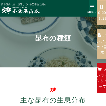
知る・楽しむ
昆布の種類
日本国内に主に流通している昆布をご紹介いたします。昆布それぞれの特色を知ることで、味の違いをより一層お楽しみいただけます。
MENU
0120
4152
昆布の種類
ンフ
ット
求
ンラ
ンシ
ッ
主な昆布の生息分布