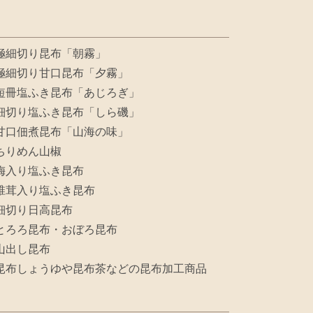
極細切り昆布「朝霧」
極細切り甘口昆布「夕霧」
短冊塩ふき昆布「あじろぎ」
細切り塩ふき昆布「しら磯」
甘口佃煮昆布「山海の味」
ちりめん山椒
梅入り塩ふき昆布
椎茸入り塩ふき昆布
細切り日高昆布
とろろ昆布・おぼろ昆布
山出し昆布
昆布しょうゆや昆布茶などの昆布加工商品