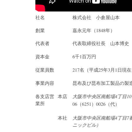
社名
株式会社 小倉屋山本
創業
嘉永元年（1848年）
代表者
代表取締役社長 山本博史
資本金
6千1百万円
従業員数
217名（平成25年3月1日現
事業内容
昆布及び昆布加工製品の製
各支店営
本店
大阪市中央区南船場4丁目10
業所
06（6251）0026（代）
本社
大阪市中央区南船場4丁目7
ニックビル）