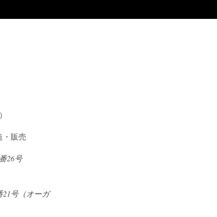
在）
造・販売
番26号
番21号（オーガ