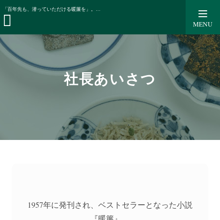
会社案内
社長あいさつ
「百年先も、潜っていただける暖簾を」。代表取締役によりご挨拶。
MENU
社長あいさつ
1957年に発刊され、ベストセラーとなった小説
『暖簾』。