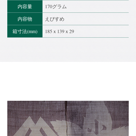
内容量
170グラム
内容物
えびすめ
箱寸法(mm)
185ｘ139ｘ29