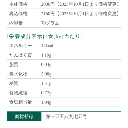
本体価格
2000円【2023年10月1日より価格変更】
税込価格
2160円【2023年10月1日より価格変更】
内容量
70グラム
栄養成分表示[1食(6g)当たり]
エネルギー
12kcal
たんぱく質
1.19g
脂質
0.04g
炭水化物
2.08g
糖質
1.31g
食物繊維
0.77g
食塩相当量
1.04g
商標登録
第一五五八九七五号