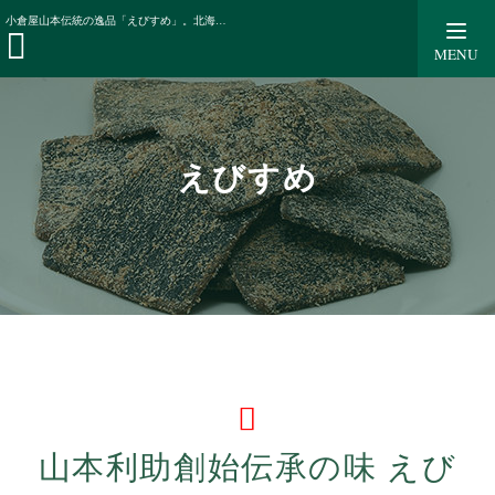
昆布商品のご案内
えびすめ
小倉屋山本伝統の逸品「えびすめ」。北海道道南産の天然真昆布を贅沢に使用した味わい深い小倉屋の看板商品。
MENU
えびすめ
山本利助創始伝承の味 えび