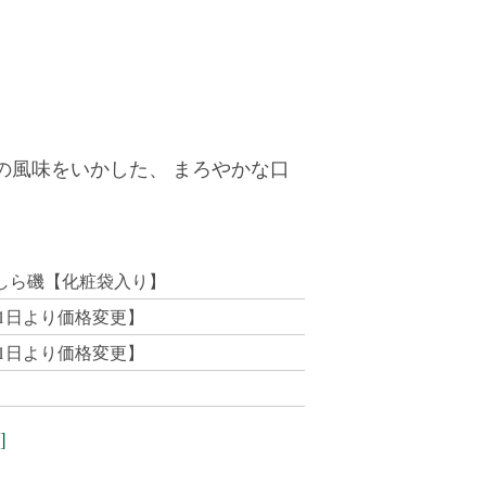
の風味をいかした、 まろやかな口
。
しら磯【化粧袋入り】
0月1日より価格変更】
0月1日より価格変更】
]