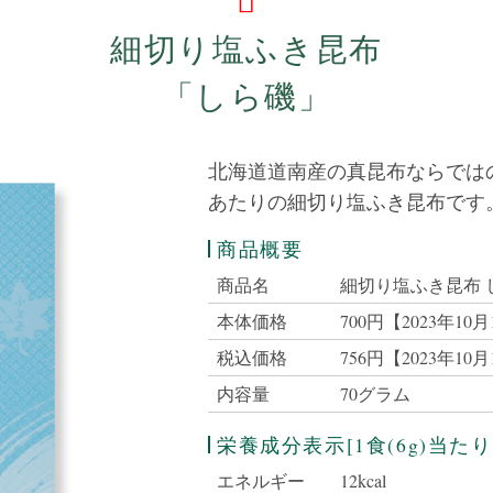
細切り塩ふき昆布
「しら磯」
北海道道南産の真昆布ならでは
あたりの細切り塩ふき昆布です
商品概要
商品名
細切り塩ふき昆布 
本体価格
700円【2023年1
税込価格
756円【2023年1
内容量
70グラム
栄養成分表示[1食(6g)当たり
エネルギー
12kcal