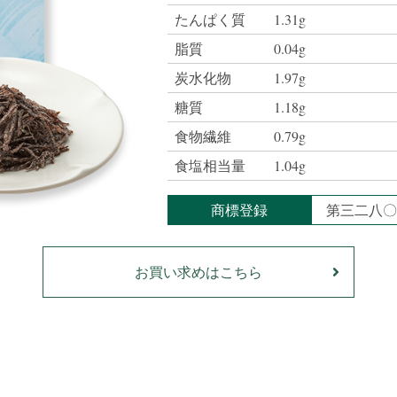
たんぱく質
1.31g
脂質
0.04g
炭水化物
1.97g
糖質
1.18g
食物繊維
0.79g
食塩相当量
1.04g
商標登録
第三二八〇
お買い求めはこちら