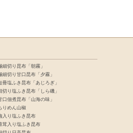
極細切り昆布「朝霧」
極細切り甘口昆布「夕霧」
短冊塩ふき昆布「あじろぎ」
細切り塩ふき昆布「しら磯」
甘口佃煮昆布「山海の味」
ちりめん山椒
梅入り塩ふき昆布
椎茸入り塩ふき昆布
細切り日高昆布