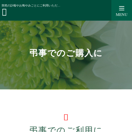
知る・楽しむ
「贈る」想いを大切に
弔事でのご購入
突然の訃報やお悔やみごとにご利用いただける詰合せ商品。オリジナルの水引、掛け紙で気持ちをお伝えいただけるようご用意いたしました。
に
MENU
弔事でのご購入に
弔事でのご利用に