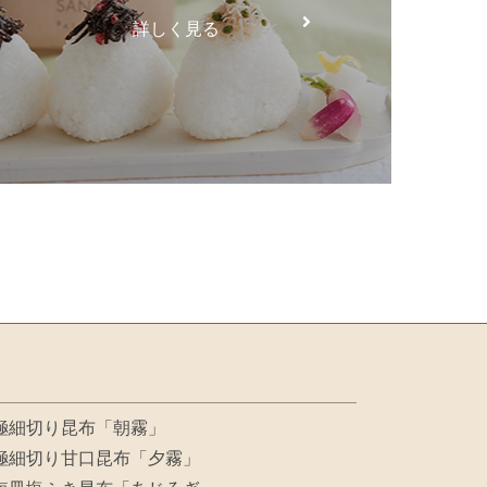
詳しく見る
極細切り昆布「朝霧」
極細切り甘口昆布「夕霧」