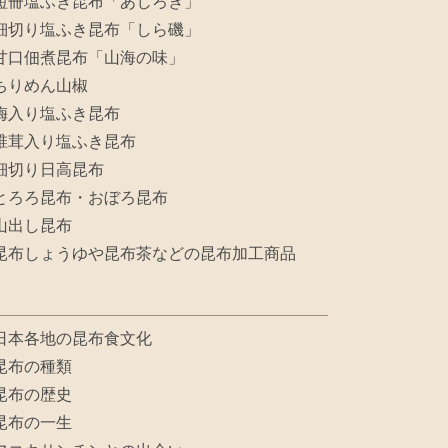
短冊塩ふき昆布「あじろぎ」
細切り塩ふき昆布「しら磯」
甘口佃煮昆布「山海の味」
ちりめん山椒
梅入り塩ふき昆布
椎茸入り塩ふき昆布
細切り日高昆布
とろろ昆布・おぼろ昆布
山出し昆布
昆布しょうゆや昆布茶などの昆布加工商品
日本各地の昆布食文化
昆布の種類
昆布の歴史
昆布の一生