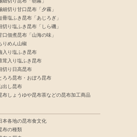
極細切り昆布「朝霧」
極細切り甘口昆布「夕霧」
短冊塩ふき昆布「あじろぎ」
細切り塩ふき昆布「しら磯」
甘口佃煮昆布「山海の味」
ちりめん山椒
梅入り塩ふき昆布
椎茸入り塩ふき昆布
細切り日高昆布
とろろ昆布・おぼろ昆布
山出し昆布
昆布しょうゆや昆布茶などの昆布加工商品
日本各地の昆布食文化
昆布の種類