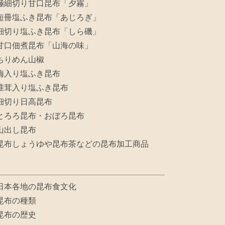
極細切り甘口昆布「夕霧」
短冊塩ふき昆布「あじろぎ」
細切り塩ふき昆布「しら磯」
甘口佃煮昆布「山海の味」
ちりめん山椒
梅入り塩ふき昆布
椎茸入り塩ふき昆布
細切り日高昆布
とろろ昆布・おぼろ昆布
山出し昆布
昆布しょうゆや昆布茶などの昆布加工商品
日本各地の昆布食文化
昆布の種類
昆布の歴史