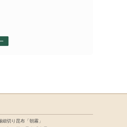
ー
極細切り昆布「朝霧」